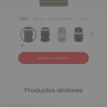
Todas
Silicona
Acero inoxidable
Caucho
strapConfigurator
Silicona
Acero inoxidable
Caucho
AÑADIR A LA CESTA
Productos similares