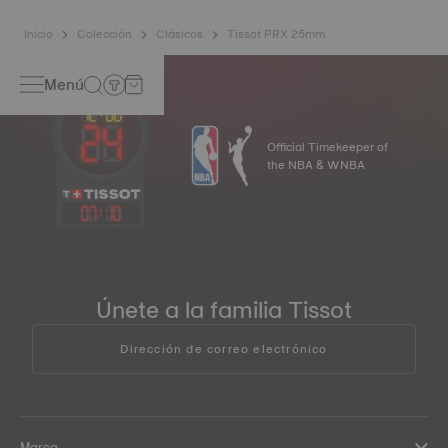
Inicio
Colección
Clásicos
Tissot PRX 25mm
Menú
Official Timekeeper of
the NBA & WNBA
07
:
10
Únete a la familia Tissot
Dirección de correo electrónico
Marca