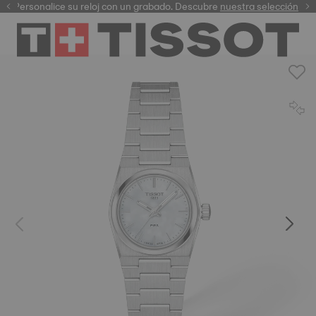
Personalice su reloj con un grabado. Descubre
garantía digital
nuestra selección