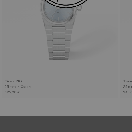
Tissot PRX
Tiss
25 mm • Cuarzo
325,00 €
345,