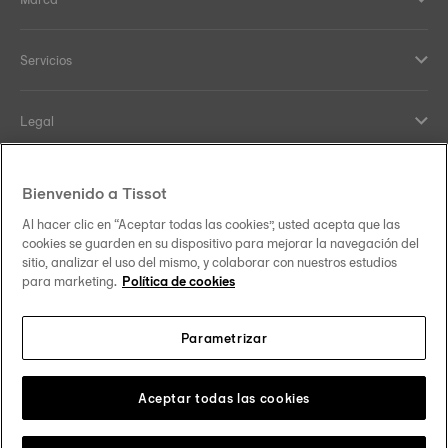
Servicios
Legal
Help and contacts
Bienvenido a Tissot
Al hacer clic en “Aceptar todas las cookies”, usted acepta que las
Nuestro compromiso
cookies se guarden en su dispositivo para mejorar la navegación del
sitio, analizar el uso del mismo, y colaborar con nuestros estudios
para marketing.
Política de cookies
Parametrizar
Síguenos en redes sociales
España
Cambiar país
Tissot Copyrights 2026
Aceptar todas las cookies