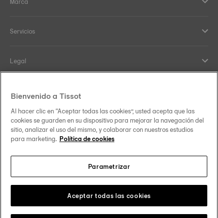
Marca
Servicios
Legal
Help and contacts
Bienvenido a Tissot
Al hacer clic en “Aceptar todas las cookies”, usted acepta que las
Nuestro compromiso
cookies se guarden en su dispositivo para mejorar la navegación del
sitio, analizar el uso del mismo, y colaborar con nuestros estudios
para marketing.
Política de cookies
Parametrizar
Síguenos en redes sociales
España
Cambiar país
Tissot Copyrights 2026
Aceptar todas las cookies