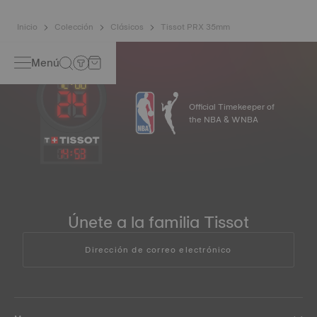
Inicio
Colección
Clásicos
Tissot PRX 35mm
Menú
Official Timekeeper of
the NBA & WNBA
14
:
53
Únete a la familia Tissot
Dirección de correo electrónico