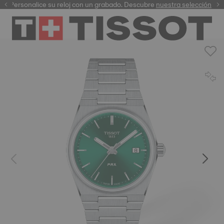
Personalice su reloj con un grabado. Descubre
garantía digital
nuestra selección