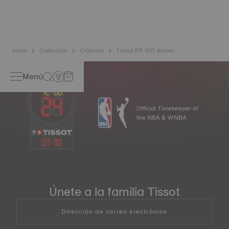
polvo, reproduciendo las condiciones reales en las que
podría encontrarse el reloj.
*Imagen no contractual
Inicio
Colección
Clásicos
Tissot PR 100 40mm
Menú
Official Timekeeper of
the NBA & WNBA
03
:
30
Únete a la familia Tissot
Dirección de correo electrónico