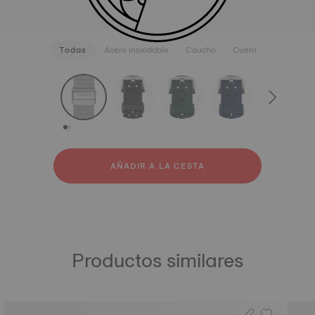
Todas
Acero inoxidable
Caucho
Cuero
strapConfigurator
Acero inoxidable
Caucho
Cuero
AÑADIR A LA CESTA
Productos similares