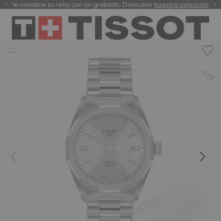
Personalice su reloj con un grabado. Descubre
garantía digital
nuestra selección