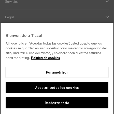
Servicios
Legal
Help and contacts
Bienvenido a Tissot
Al hacer clic en “Aceptar todas las cookies”, usted acepta que las
Nuestro compromiso
cookies se guarden en su dispositivo para mejorar la navegación del
sitio, analizar el uso del mismo, y colaborar con nuestros estudios
para marketing.
Política de cookies
Parametrizar
Síguenos en redes sociales
España
Cambiar país
Tissot Copyrights 2026
Aceptar todas las cookies
Rechazar todo