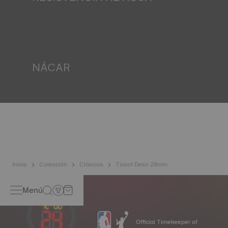
Todas las cajas de los relojes Tissot se someten a varias
pruebas, incluida una de resistencia al agua. Tissot
comprueba la capacidad del reloj para resistir impactos y
presión, así como la penetración de líquidos, gases y
polvo, reproduciendo las condiciones reales en las que
podría encontrarse el reloj.
NÁCAR
*Imagen no contractual
La madreperla se forma en las profundidades del mar y
alberga características muy singulares, como la
iridiscencia y la opalescencia. No hay dos ejemplares
iguales, lo que confiere al reloj un carácter único,
especialmente para los relojes femeninos, tanto en la
esfera como en otros elementos.
*Imagen no contractual
Inicio
Colección
Clásicos
Tissot Desir 28mm
Menú
Official Timekeeper of