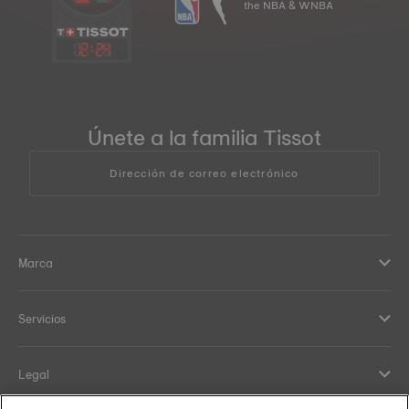
the NBA & WNBA
12
:
24
Únete a la familia Tissot
Dirección de correo electrónico
Marca
Servicios
Legal