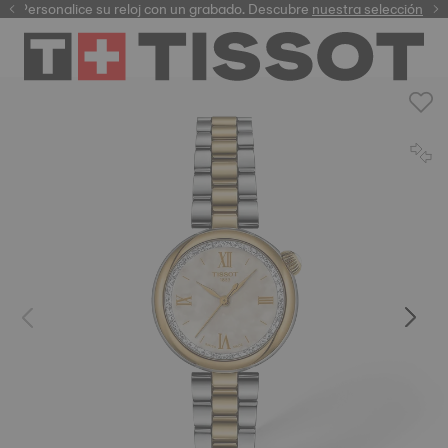
Personalice su reloj con un grabado. Descubre
garantía digital
nuestra selección