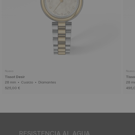
Nuevo
Nuevo
Tissot Desir
Tisso
28 mm • Cuarzo • Diamantes
525,00 €
495,
RESISTENCIA AL AGUA