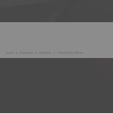
Inicio
Colección
Clásicos
Tissot Désir 28mm