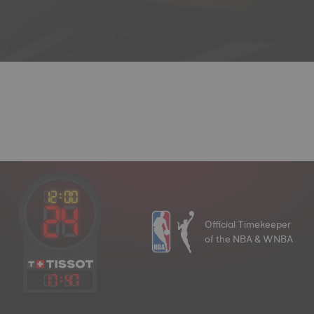
Official Timekeeper
of the NBA & WNBA
17
:
47