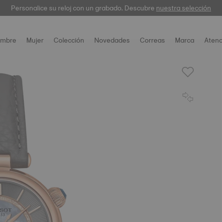
Personalice su reloj con un grabado. Descubre
garantía digital
nuestra selección
mbre
Mujer
Colección
Novedades
Correas
Marca
Atenc