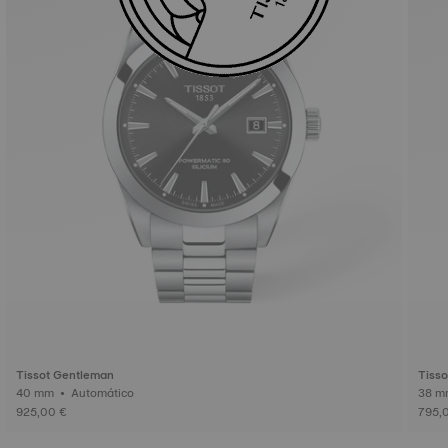
Tissot Gentleman
Tiss
40 mm • Automático
925,00 €
795,