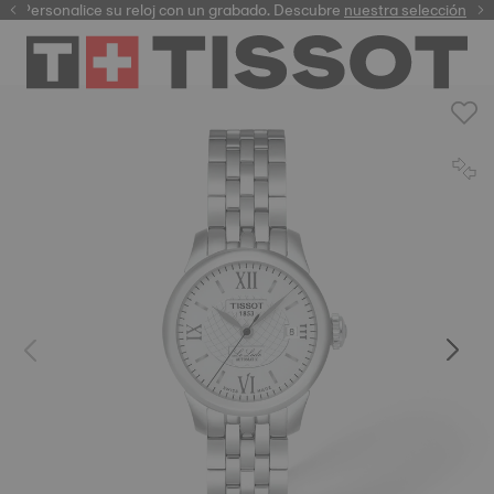
Personalice su reloj con un grabado. Descubre
garantía digital
nuestra selección