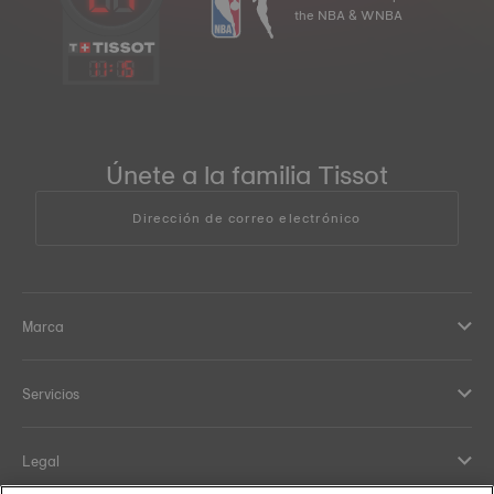
the NBA & WNBA
11
:
15
Únete a la familia Tissot
Dirección de correo electrónico
Marca
Servicios
Legal