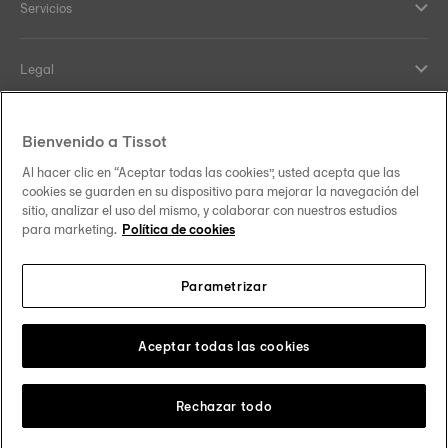
Servicios
Legal
Help and contacts
Bienvenido a Tissot
Al hacer clic en “Aceptar todas las cookies”, usted acepta que las
Nuestro compromiso
cookies se guarden en su dispositivo para mejorar la navegación del
sitio, analizar el uso del mismo, y colaborar con nuestros estudios
para marketing.
Política de cookies
Parametrizar
Síguenos en redes sociales
España
Cambiar país
Tissot Copyrights 2026
Aceptar todas las cookies
Rechazar todo