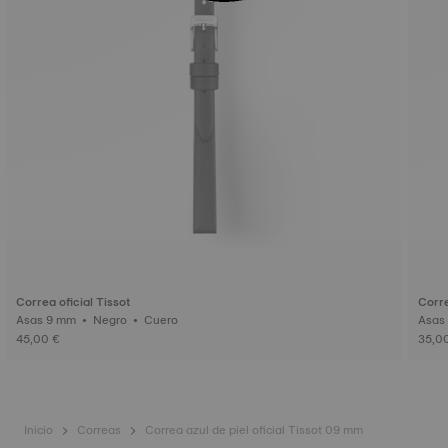
Correa oficial Tissot
Corre
Asas 9 mm • Negro • Cuero
45,00 €
35,0
Inicio
Correas
Correa azul de piel oficial Tissot 09 mm