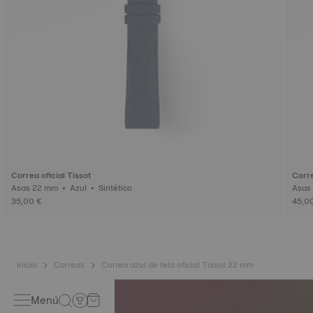
Correa oficial Tissot
Corre
Asas 22 mm • Azul • Sintético
35,00 €
45,0
Inicio
Correas
Correa azul de tela oficial Tissot 22 mm
Menú