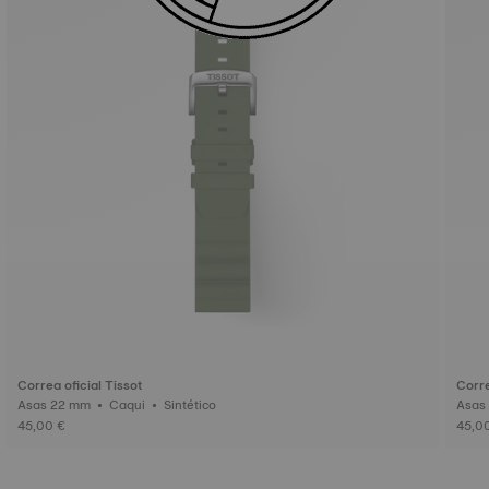
Correa oficial Tissot
Corre
Asas 22 mm • Caqui • Sintético
45,00 €
45,0