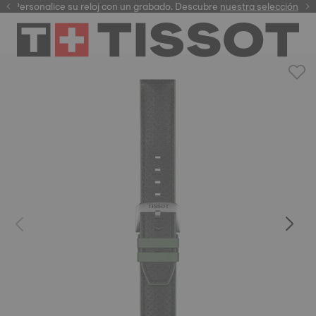
Personalice su reloj con un grabado. Descubre
garantía digital
nuestra selección