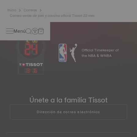
Inicio
Correas
Correa verde de piel y caucho oficial Tissot 22 mm
Menú
Official Timekeeper of
the NBA & WNBA
13
:
16
Únete a la familia Tissot
Dirección de correo electrónico