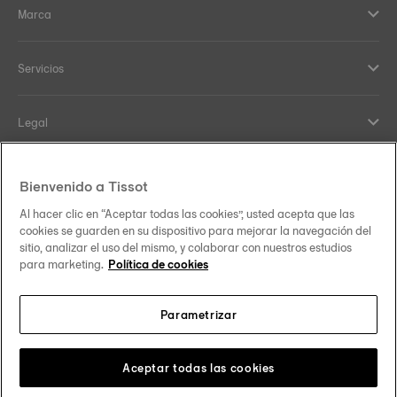
Marca
Servicios
Legal
Help and contacts
Bienvenido a Tissot
Al hacer clic en “Aceptar todas las cookies”, usted acepta que las
Nuestro compromiso
cookies se guarden en su dispositivo para mejorar la navegación del
sitio, analizar el uso del mismo, y colaborar con nuestros estudios
para marketing.
Política de cookies
Parametrizar
Síguenos en redes sociales
España
Cambiar país
Tissot Copyrights 2026
Aceptar todas las cookies