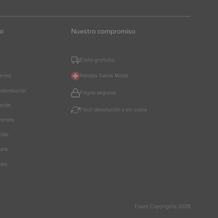
to
Nuestro compromiso
Envío gratuito
orrea
Relojes Swiss Made
 devolución
Pagos seguros
ución
Fácil devolución y sin coste
ntrato
dido
ura
les
Tissot Copyrights 2026