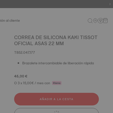
ión al cliente
CORREA DE SILICONA KAKI TISSOT
OFICIAL ASAS 22 MM
T852.047.177
Brazalete intercambiable de liberación rápida
45,00 €
O 3 x 15,00€ / mes con
AÑADIR A LA CESTA