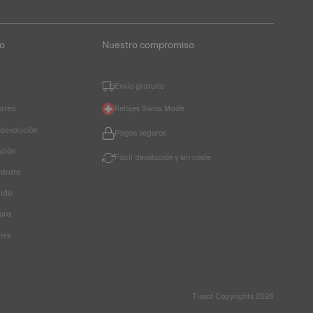
to
Nuestro compromiso
Envío gratuito
orrea
Relojes Swiss Made
 devolución
Pagos seguros
ución
Fácil devolución y sin coste
ntrato
dido
ura
les
Tissot Copyrights 2026