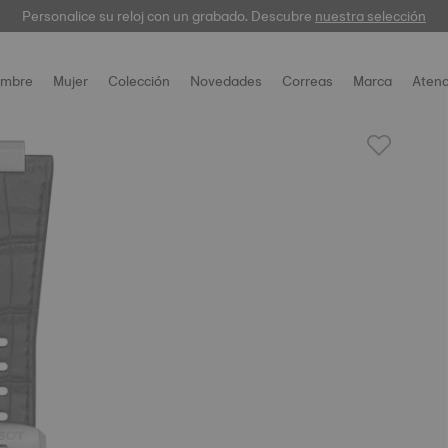
Personalice su reloj con un grabado. Descubre
garantía digital
nuestra selección
mbre
Mujer
Colección
Novedades
Correas
Marca
Atenc