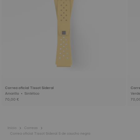
Correa oficial Tissot Sideral
Corre
Amarillo • Sintético
70,00 €
70,0
Inicio
Correas
Correa oficial Tissot Sideral S de caucho negra