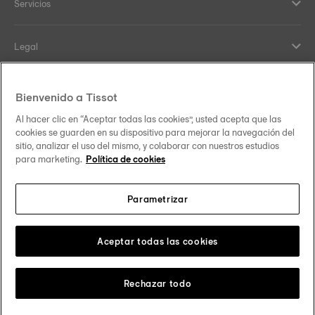
Servicios
Legal
Help and contacts
Bienvenido a Tissot
Al hacer clic en “Aceptar todas las cookies”, usted acepta que las
Nuestro compromiso
cookies se guarden en su dispositivo para mejorar la navegación del
sitio, analizar el uso del mismo, y colaborar con nuestros estudios
para marketing.
Política de cookies
Parametrizar
Síguenos en redes sociales
España
Cambiar país
Tissot Copyrights 2026
Aceptar todas las cookies
Rechazar todo