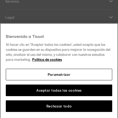
Servicios
Legal
Help and contacts
Bienvenido a Tissot
Al hacer clic en “Aceptar todas las cookies”, usted acepta que las
Nuestro compromiso
cookies se guarden en su dispositivo para mejorar la navegación del
sitio, analizar el uso del mismo, y colaborar con nuestros estudios
para marketing.
Política de cookies
Parametrizar
Síguenos en redes sociales
España
Cambiar país
Tissot Copyrights 2026
Aceptar todas las cookies
Rechazar todo