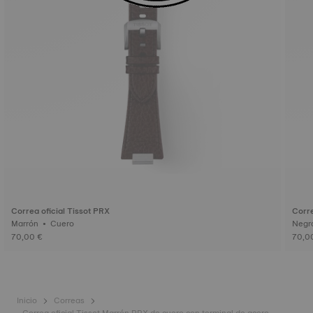
Correa oficial Tissot PRX
Corre
Marrón • Cuero
70,00 €
70,0
Inicio
Correas
Correa oficial Tissot Marrón PRX de cuero con terminal de acero