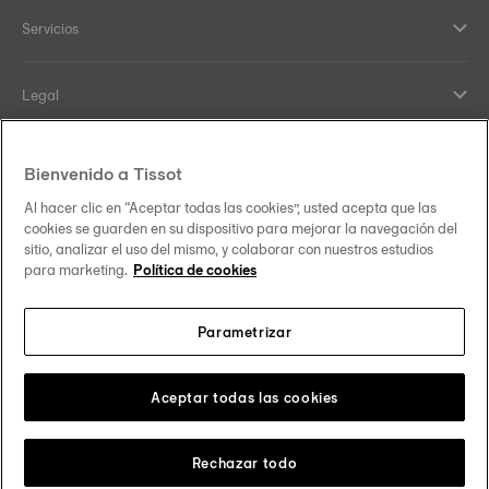
Servicios
Legal
Help and contacts
Bienvenido a Tissot
Al hacer clic en “Aceptar todas las cookies”, usted acepta que las
Nuestro compromiso
cookies se guarden en su dispositivo para mejorar la navegación del
sitio, analizar el uso del mismo, y colaborar con nuestros estudios
para marketing.
Política de cookies
Parametrizar
Síguenos en redes sociales
España
Cambiar país
Tissot Copyrights 2026
Aceptar todas las cookies
Rechazar todo