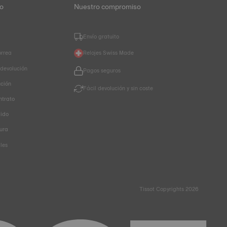
to
Nuestro compromiso
Envío gratuito
orrea
Relojes Swiss Made
 devolución
Pagos seguros
ución
Fácil devolución y sin coste
ntrato
dido
ura
les
Tissot Copyrights 2026