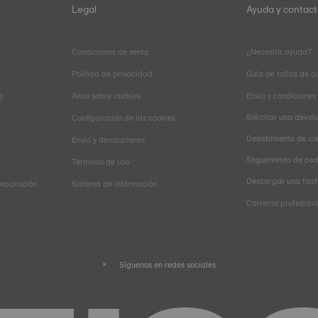
Legal
Ayuda y contac
Condiciones de venta
¿Necesita ayuda?
Política de privacidad
Guía de tallas de c
s
Aviso sobre cookies
Envío y condiciones
Solicitar una devol
Configuración de las cookies
Desistimiento de co
Envío y devoluciones
Seguimiento de pe
Términos de uso
Descargar una fact
reparación
Sistema de información
Carreras profesiona
Síguenos en redes sociales