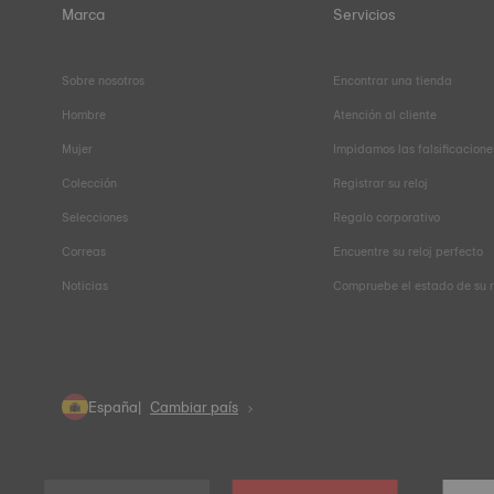
Marca
Servicios
Sobre nosotros
Encontrar una tienda
Hombre
Atención al cliente
Mujer
Impidamos las falsificacione
Colección
Registrar su reloj
Selecciones
Regalo corporativo
Correas
Encuentre su reloj perfecto
Noticias
Compruebe el estado de su 
España
Cambiar país