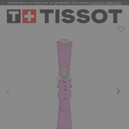
Personalice su reloj con un grabado. Descubre
garantía digital
nuestra selección