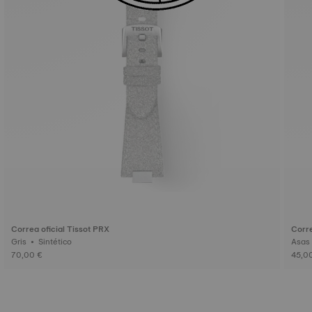
Correa oficial Tissot PRX
Corre
Gris • Sintético
70,00 €
45,0