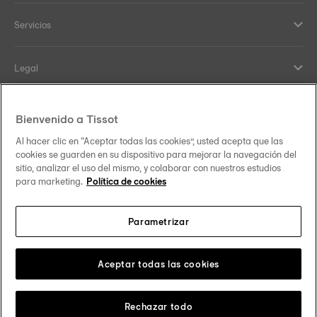
Servicios
Legal
Help and contacts
Bienvenido a Tissot
Al hacer clic en “Aceptar todas las cookies”, usted acepta que las
Nuestro compromiso
cookies se guarden en su dispositivo para mejorar la navegación del
sitio, analizar el uso del mismo, y colaborar con nuestros estudios
para marketing.
Política de cookies
Parametrizar
Síguenos en redes sociales
España
Cambiar país
Tissot Copyrights 2026
Aceptar todas las cookies
Rechazar todo