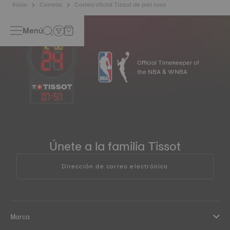
Inicio
Correas
Correa oficial Tissot de piel rosa
Menú
Official Timekeeper of
the NBA & WNBA
07
:
57
Únete a la familia Tissot
Dirección de correo electrónico
Marca