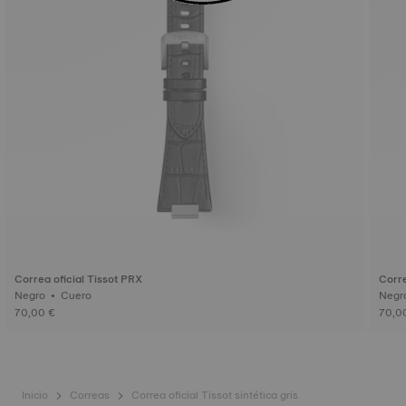
Correa oficial Tissot PRX
Corre
Negro • Cuero
70,00 €
70,0
Inicio
Correas
Correa oficial Tissot sintética gris