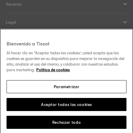
Servicios
Legal
Help and contacts
Bienvenido a Tissot
Al hacer clic en “Aceptar todas las cookies”, usted acepta que las
Nuestro compromiso
cookies se guarden en su dispositivo para mejorar la navegación del
sitio, analizar el uso del mismo, y colaborar con nuestros estudios
para marketing.
Política de cookies
Parametrizar
Síguenos en redes sociales
España
Cambiar país
Tissot Copyrights 2026
Aceptar todas las cookies
Rechazar todo