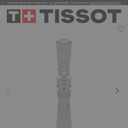
Personalice su reloj con un grabado. Descubre
garantía digital
nuestra selección