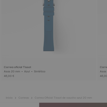
Correa oficial Tissot
Corre
Asas 20 mm • Azul • Sintético
45,00 €
45,0
Inicio
Correas
Correa Oficial Tissot de caucho azul 20 mm