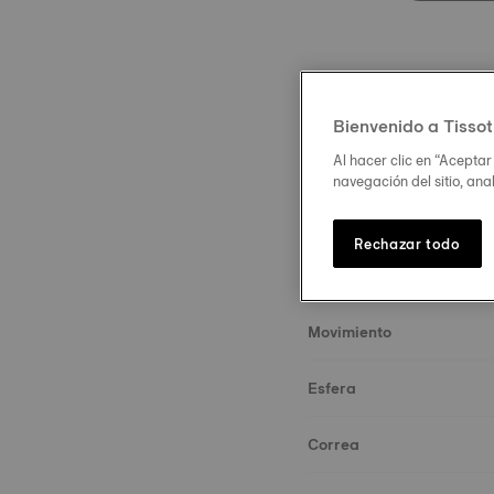
Bienvenido a Tissot
Al hacer clic en “Aceptar
Descripción
navegación del sitio, ana
Sobre el reloj
Rechazar todo
Caja y cristal
Movimiento
Esfera
Correa