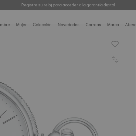
Registre su reloj para acceder a la
garantía digital
nuestra selección
mbre
Mujer
Colección
Novedades
Correas
Marca
Atenc