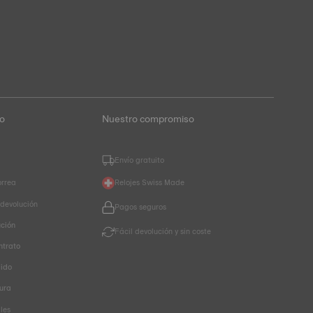
to
Nuestro compromiso
Envío gratuito
orrea
Relojes Swiss Made
 devolución
Pagos seguros
ución
Fácil devolución y sin coste
ntrato
dido
ura
les