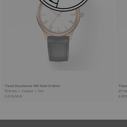
Tissot Excellence 18K Gold 31.8mm
Tisso
31.8 mm • Cuarzo • Oro
3 075,00 €
2 57