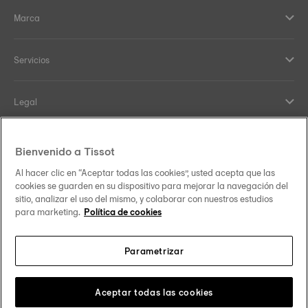
Marca
Servicios
Legal
Help and contacts
Bienvenido a Tissot
Al hacer clic en “Aceptar todas las cookies”, usted acepta que las
Nuestro compromiso
cookies se guarden en su dispositivo para mejorar la navegación del
sitio, analizar el uso del mismo, y colaborar con nuestros estudios
para marketing.
Política de cookies
Parametrizar
Síguenos en redes sociales
España
Cambiar país
Tissot Copyrights 2026
Aceptar todas las cookies