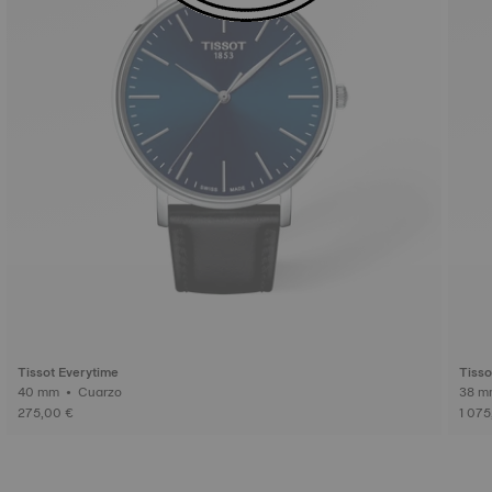
Tissot Everytime
Tiss
40 mm • Cuarzo
275,00 €
1 075