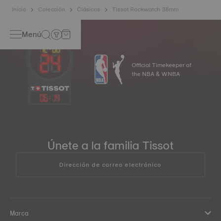
Inicio
Colección
Clásicos
Tissot Rockwatch 38mm
Menú
Official Timekeeper of
the NBA & WNBA
06
:
14
Únete a la familia Tissot
Dirección de correo electrónico
Marca