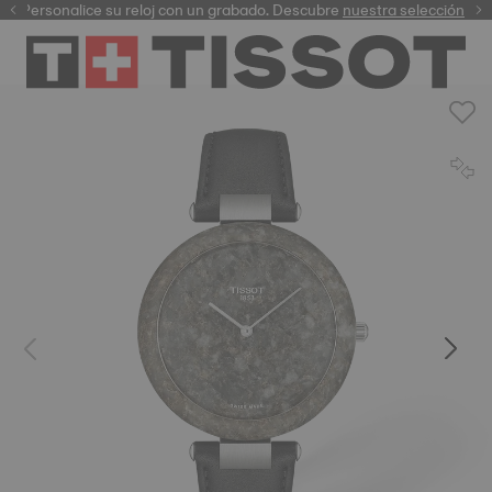
Personalice su reloj con un grabado. Descubre
garantía digital
nuestra selección