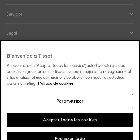
Servicios
Legal
Help and contacts
Bienvenido a Tissot
Al hacer clic en “Aceptar todas las cookies”, usted acepta que las
Nuestro compromiso
cookies se guarden en su dispositivo para mejorar la navegación del
sitio, analizar el uso del mismo, y colaborar con nuestros estudios
para marketing.
Política de cookies
Parametrizar
Síguenos en redes sociales
España
Cambiar país
Tissot Copyrights 2026
Aceptar todas las cookies
Rechazar todo