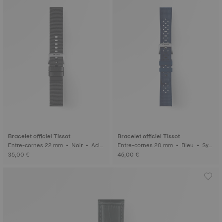
Bracelet officiel Tissot
Bracelet officiel Tissot
Entre-cornes 22 mm • Noir • Acie
Entre-cornes 20 mm • Bleu • Synt
r inoxydable 316L
hétique
35,00 €
45,00 €