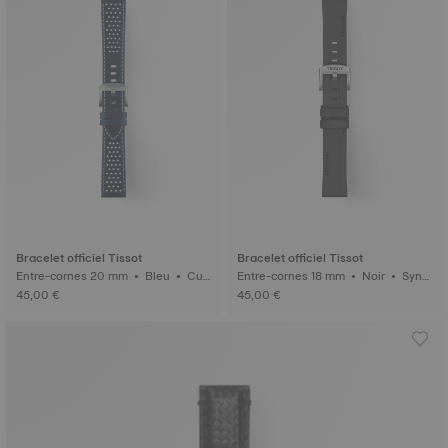
Bracelet officiel Tissot
Bracelet officiel Tissot
Entre-cornes 20 mm • Bleu • Cui
Entre-cornes 18 mm • Noir • Synt
r
hétique
45,00 €
45,00 €