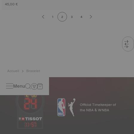
45,00 €
1
2
3
4
Accueil
Bracelet
Menu
Official Timekeeper of
the NBA & WNBA
11
:
58