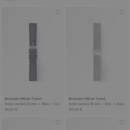
Bracelet officiel Tissot
Bracelet officiel Tissot
Entre-cornes 22 mm • Bleu • Cui
Entre-cornes 18 mm • Gris • Acier
r
inoxydable 316L
45,00 €
110,00 €