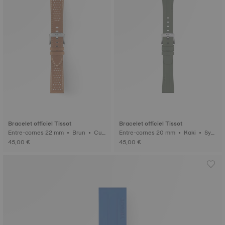
Bracelet officiel Tissot
Bracelet officiel Tissot
Entre-cornes 22 mm • Brun • Cui
Entre-cornes 20 mm • Kaki • Synt
r
hétique
45,00 €
45,00 €