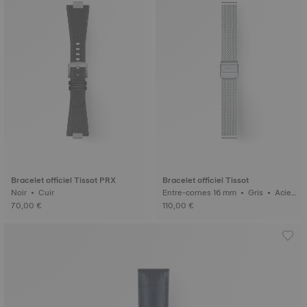
Bracelet officiel Tissot PRX
Bracelet officiel Tissot
Noir • Cuir
Entre-cornes 16 mm • Gris • Acier
inoxydable 316L
70,00 €
110,00 €