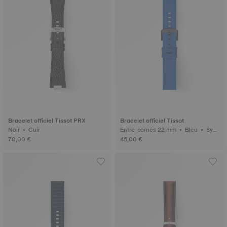
Bracelet officiel Tissot PRX
Bracelet officiel Tissot
Noir • Cuir
Entre-cornes 22 mm • Bleu • Synt
hétique
70,00 €
45,00 €