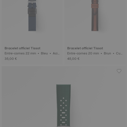
Bracelet officiel Tissot
Bracelet officiel Tissot
Entre-cornes 22 mm • Bleu • Acie
Entre-cornes 20 mm • Brun • Cui
r inoxydable 316L
r
35,00 €
45,00 €