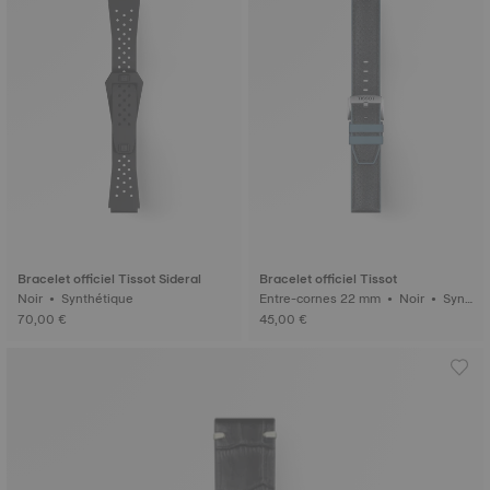
Bracelet officiel Tissot Sideral
Bracelet officiel Tissot
Noir • Synthétique
Entre-cornes 22 mm • Noir • Synt
hétique
70,00 €
45,00 €