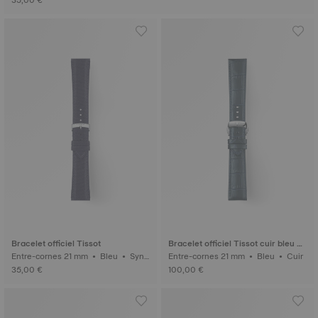
35,00 €
Bracelet officiel Tissot
Bracelet officiel Tissot cuir bleu en
Entre-cornes 21 mm • Bleu • Synt
tre-cornes 21 mm
Entre-cornes 21 mm • Bleu • Cuir
hétique
35,00 €
100,00 €