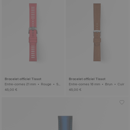
Bracelet officiel Tissot
Bracelet officiel Tissot
Entre-cornes 21 mm • Rouge • Sy
Entre-cornes 18 mm • Brun • Cuir
nthétique
45,00 €
45,00 €