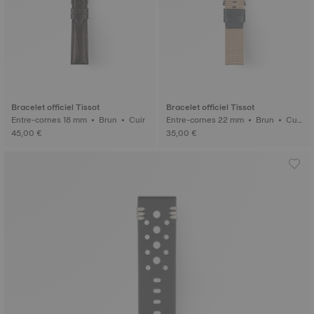
Bracelet officiel Tissot
Bracelet officiel Tissot
Entre-cornes 18 mm • Brun • Cuir
Entre-cornes 22 mm • Brun • Cui
r
45,00 €
35,00 €