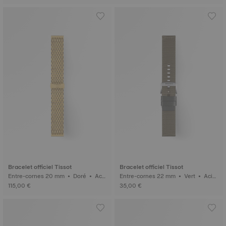
Bracelet officiel Tissot
Bracelet officiel Tissot
Entre-cornes 20 mm • Doré • Aci
Entre-cornes 22 mm • Vert • Acier
er inoxydable 316L
inoxydable 316L
115,00 €
35,00 €