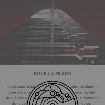
SOUS LA GLACE
Juste sous la surface de cette glace, chaque élément
joue son rôle. Même les aiguilles de la montre, bien
que légères, exigent une grande précision. Façonnées
dans des feuilles de laiton ultra-fines, elles sont