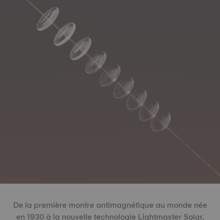
De la première montre antimagnétique au monde née
en 1930 à la nouvelle technologie Lightmaster Solar,