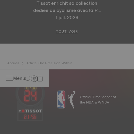
Tissot enrichit sa collection
dédiée au cyclisme avec la PR
100 Tour de France 2026 Édition
1 juil. 2026
Spéciale et la PR 100 Édition
Cyclisme
TOUT VOIR
Accueil
Article The Precision Within
Menu
Official Timekeeper of
the NBA & WNBA
21
:
56