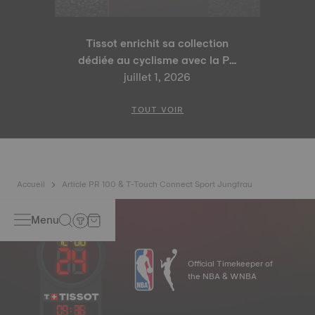
Tissot enrichit sa collection
dédiée au cyclisme avec la PR
100 Tour de France 2026 Édition
juillet 1, 2026
Spéciale et la PR 100 Édition
Cyclisme
TOUT VOIR
Accueil
Article PR 100 & T-Touch Connect Sport Jungfrau
Menu
Official Timekeeper of
the NBA & WNBA
09
:
36