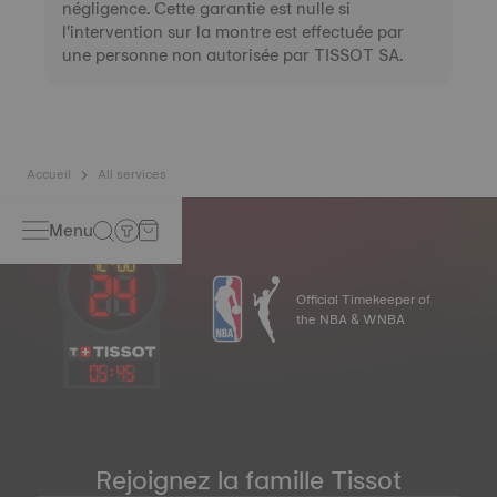
négligence. Cette garantie est nulle si
(except shaped mineral crystals and
l'intervention sur la montre est effectuée par
sapphire crystals)
une personne non autorisée par TISSOT SA.
Battery replacement for quartz models
Rate adjustment and fine tuning of the
movement for mechanical models
Accueil
All services
Menu
Official Timekeeper of
the NBA & WNBA
05
:
45
Rejoignez la famille Tissot