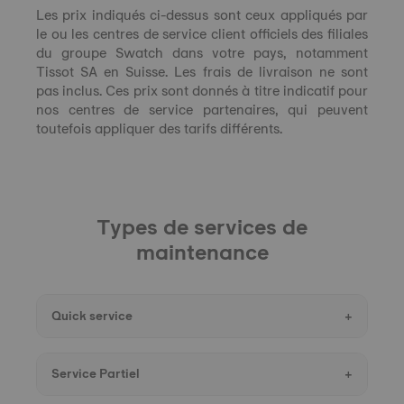
Les prix indiqués ci-dessus sont ceux appliqués par
le ou les centres de service client officiels des filiales
du groupe Swatch dans votre pays, notamment
Tissot SA en Suisse. Les frais de livraison ne sont
pas inclus. Ces prix sont donnés à titre indicatif pour
nos centres de service partenaires, qui peuvent
toutefois appliquer des tarifs différents.
Types de services de
maintenance
Quick service
A light service covers minor interventions on
Service Partiel
your Tissot watch at a minimum labor fee.
Required spare parts are billed separately.