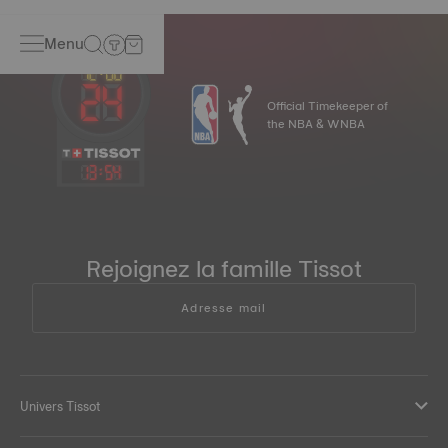
Menu
Official Timekeeper of
the NBA & WNBA
13
:
54
Rejoignez la famille Tissot
Adresse mail
Univers Tissot