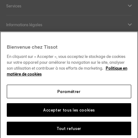
Services
Informations légales
Aide et contact
Bienvenue chez Tissot
En cliquant sur « Accepter », vous acceptez le stockage de cookies
Nos engagements
sur votre appareil pour améliorer la navigation sur le site, analyser
son utilisation et contribuer à nos efforts de marketing.
Politique en
matière de cookies
Paramétrer
Suivez-nous sur les réseaux sociaux
Luxembourg
Changer de pays
Tissot Copyrights 2026
Accepter tous les cookies
Tout refuser