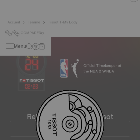
Accueil
Femme
Tissot T-My Lady
COMPARER
0
Menu
Official Timekeeper of
the NBA & WNBA
02
:
23
Rejoignez la famille Tissot
Adresse mail