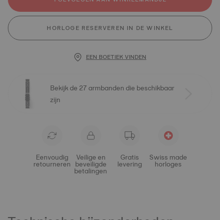
HORLOGE RESERVEREN IN DE WINKEL
EEN BOETIEK VINDEN
Bekijk de 27 armbanden die beschikbaar
zijn
Eenvoudig
Veilige en
Gratis
Swiss made
retourneren
beveiligde
levering
horloges
betalingen