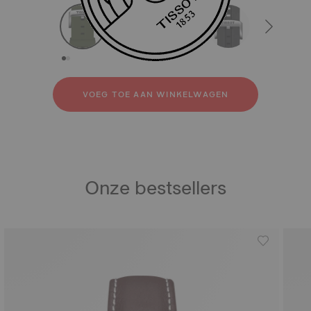
strapConfigurator
Silicone
Roestvrij staal
Rubber
VOEG TOE AAN WINKELWAGEN
Onze bestsellers