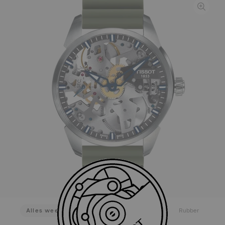
Alles weergeven
Silicone
Roestvrij staal
Rubber