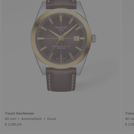
Tissot Gentleman
Tiss
40 mm • Automatisch • Goud
€ 2.195,00
€ 2.1