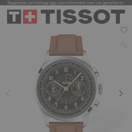
Registreer uw horloge
hier
voor informatie over uw garantie en me