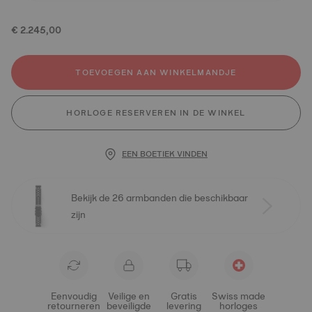
€ 2.245,00
TOEVOEGEN AAN WINKELMANDJE
HORLOGE RESERVEREN IN DE WINKEL
EEN BOETIEK VINDEN
Bekijk de 26 armbanden die beschikbaar
zijn
Eenvoudig
Veilige en
Gratis
Swiss made
retourneren
beveiligde
levering
horloges