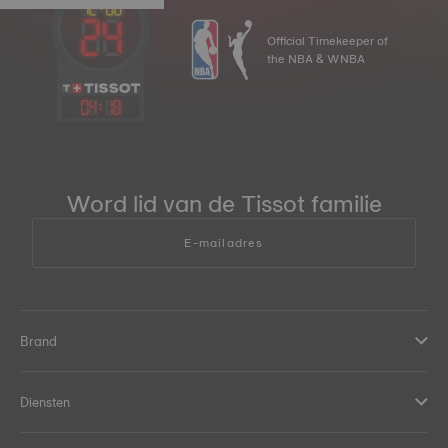
Official Timekeeper of
the NBA & WNBA
04
:
18
Word lid van de Tissot familie
E-mailadres
Brand
Diensten