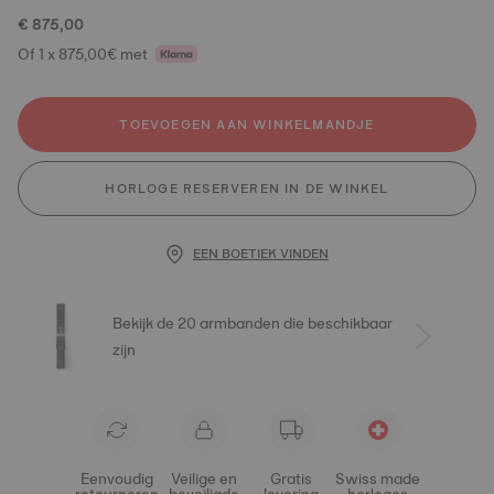
€ 875,00
Of 1 x 875,00€ met
TOEVOEGEN AAN WINKELMANDJE
HORLOGE RESERVEREN IN DE WINKEL
EEN BOETIEK VINDEN
Bekijk de 20 armbanden die beschikbaar
zijn
Eenvoudig
Veilige en
Gratis
Swiss made