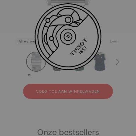
Alles weergeven
Roestvrij staal
Rubber
Leer
strapConfigurator
Roestvrij staal
Rubber
Leer
VOEG TOE AAN WINKELWAGEN
Onze bestsellers