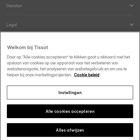
Diensten
Legal
Hulp en contact
Welkom bij Tissot
Door op “Alle cookies accepteren” te klikken gaat u akkoord met het
Onze verplichtingen
opslaan van cookies op uw apparaat voor het verbeteren van
websitenavigatie, het analyseren van websitegebruik en om ons te
helpen bij onze marketingprojecten.
Cookie beleid
Instellingen
Volg ons op sociale media
Belgique
•
België
Verander van land
Tissot Copyrights 2026
Alle cookies accepteren
Alles afwijzen