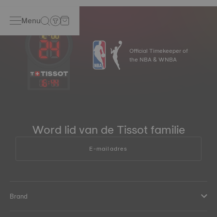
Menu
Official Timekeeper of
the NBA & WNBA
16
:
44
Word lid van de Tissot familie
E-mailadres
Brand