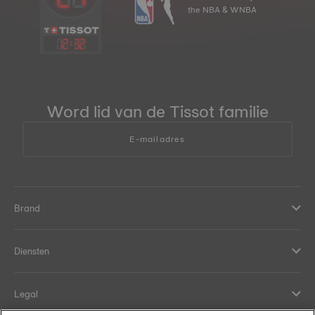
the NBA & WNBA
12
:
32
Word lid van de Tissot familie
E-mailadres
Brand
Diensten
Legal