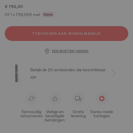
€ 795,00
Of 1 x 795,00€ met
TOEVOEGEN AAN WINKELMANDJE
EEN BOETIEK VINDEN
Bekijk de 20 armbanden die beschikbaar
zijn
Eenvoudig
Veilige en
Gratis
Swiss made
retourneren
beveiligde
levering
horloges
betalingen