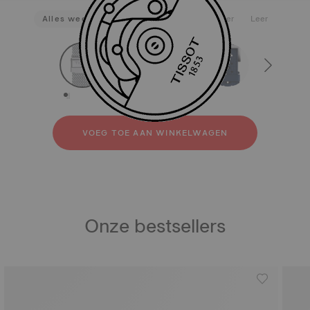
Alles weergeven
Roestvrij staal
Rubber
Leer
strapConfigurator
Roestvrij staal
Rubber
Leer
VOEG TOE AAN WINKELWAGEN
Onze bestsellers