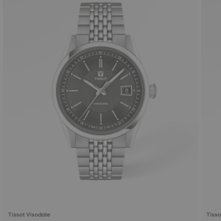
Tissot Visodate
Tisso