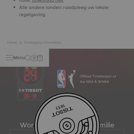
Italië:
download hier
Alle andere landen: raadpleeg uw lokale
regelgeving
Home
Packaging Information
Menu
Official Timekeeper of
the NBA & WNBA
09
:
19
Word lid van de Tissot familie