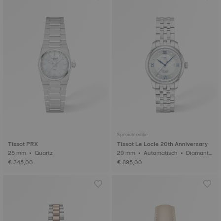
Speciale editie
Tissot PRX
Tissot Le Locle 20th Anniversary
25 mm • Quartz
29 mm • Automatisch • Diamante
n
€ 345,00
€ 895,00