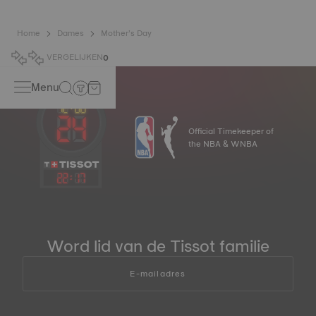
Home
Dames
Mother’s Day
VERGELIJKEN
0
Menu
Official Timekeeper of
the NBA & WNBA
22
:
17
Word lid van de Tissot familie
E-mailadres