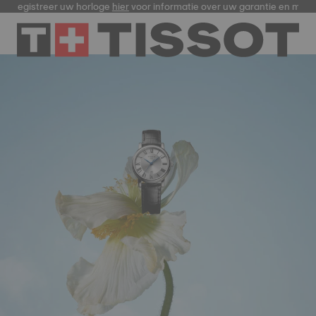
egistreer uw horloge
hier
voor informatie over uw garantie en meer