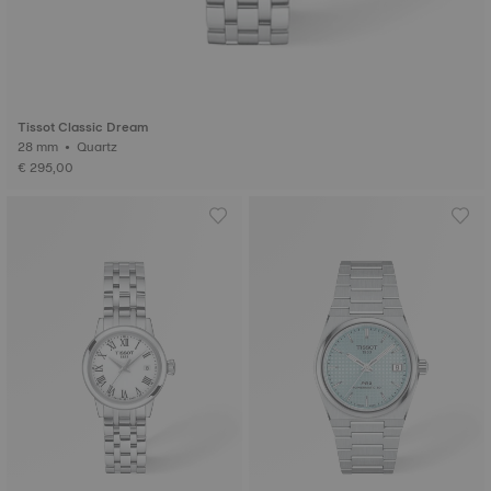
Tissot Classic Dream
28 mm • Quartz
€ 295,00