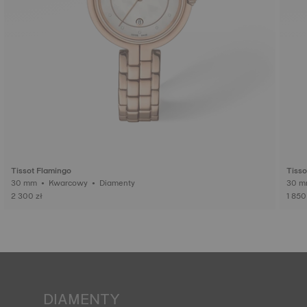
Tissot Flamingo
Tisso
30 mm • Kwarcowy • Diamenty
2 300 zł
1 850
DIAMENTY