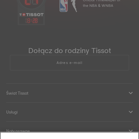
the NBA & WNBA
13
:
28
Dołącz do rodziny Tissot
Adres e-mail
Świat Tissot
Usługi
Noty prawne