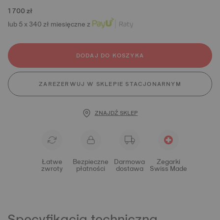
1 700 zł
lub 5 x 340 zł miesięczne z
DODAJ DO KOSZYKA
ZAREZERWUJ W SKLEPIE STACJONARNYM
ZNAJDŹ SKLEP
Łatwe
Bezpieczne
Darmowa
Zegarki
zwroty
płatności
dostawa
Swiss Made
Specyfikacja techniczna