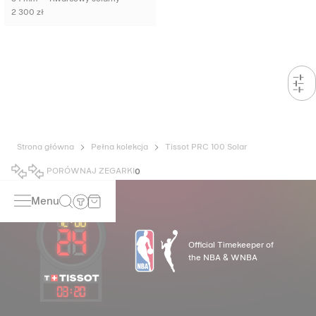
2 300 zł
Strona główna
Pełna kolekcja
Tissot PRC 100 Solar
PORÓWNAJ ZEGARKI
0
Menu
Official Timekeeper of
the NBA & WNBA
03
:
20