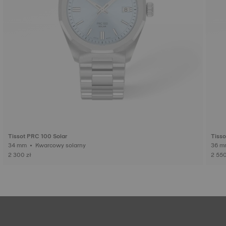
Tissot PRC 100 Solar
Tisso
34 mm • Kwarcowy solarny
2 300 zł
2 550