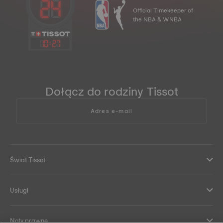
Official Timekeeper of
the NBA & WNBA
10
:
27
Dołącz do rodziny Tissot
Adres e-mail
Świat Tissot
Usługi
Noty prawne