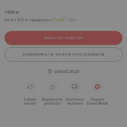
1 850 zł
lub 5 x 370 zł miesięczne z
DODAJ DO KOSZYKA
ZAREZERWUJ W SKLEPIE STACJONARNYM
ZNAJDŹ SKLEP
Łatwe
Bezpieczne
Darmowa
Zegarki
zwroty
płatności
dostawa
Swiss Made