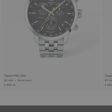
Tissot PRC 200
Tiss
43 mm • Kwarcowy
2 450 zł
2 450