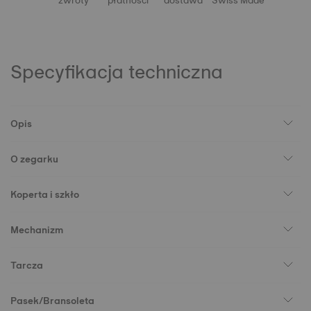
zwroty
płatności
dostawa
Swiss Made
Specyfikacja techniczna
Opis
O zegarku
Koperta i szkło
Mechanizm
Tarcza
Pasek/Bransoleta