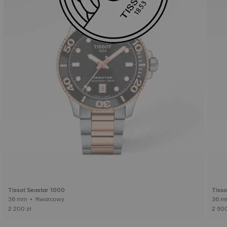
Tissot Seastar 1000
Tisso
36 mm • Kwarcowy
2 200 zł
2 500