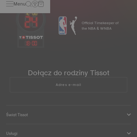
Menu
Official Timekeeper of
the NBA & WNBA
18
:
00
Dołącz do rodziny Tissot
Adres e-mail
Świat Tissot
Usługi