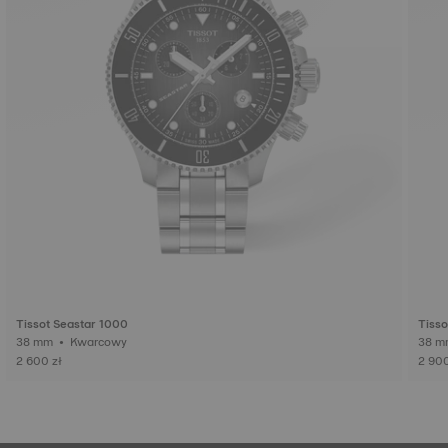
Tissot Seastar 1000
Tisso
38 mm • Kwarcowy
2 600 zł
2 900