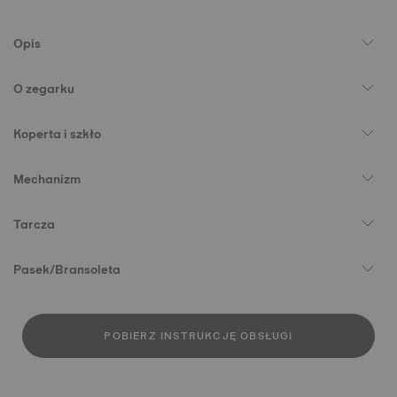
Opis
O zegarku
Koperta i szkło
Mechanizm
Tarcza
Pasek/Bransoleta
POBIERZ INSTRUKCJĘ OBSŁUGI