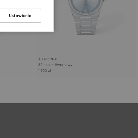
Ustawienia
Tissot PRX
35 mm • Kwarcowy
1 950 zł