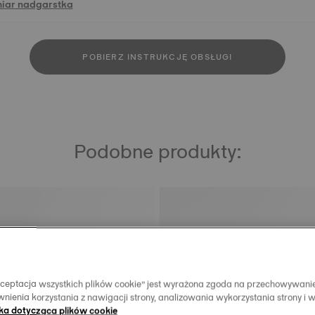
miar nadgarstka
POBIERZ INSTRUKCJĘ OBSŁUGI
Podobne produkty:
Akceptacja wszystkich plików cookie” jest wyrażona zgoda na przechowywani
nienia korzystania z nawigacji strony, analizowania wykorzystania strony i 
yka dotycząca plików cookie