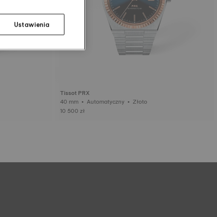
Ustawienia
Tissot PRX
40 mm • Automatyczny • Złoto
10 500 zł