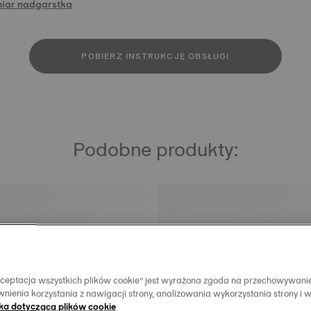
miar nadgarstka
POBIERZ INSTRUKCJĘ OBSŁUGI
Podobne produkty:
Akceptacja wszystkich plików cookie” jest wyrażona zgoda na przechowywani
nienia korzystania z nawigacji strony, analizowania wykorzystania strony i 
yka dotycząca plików cookie