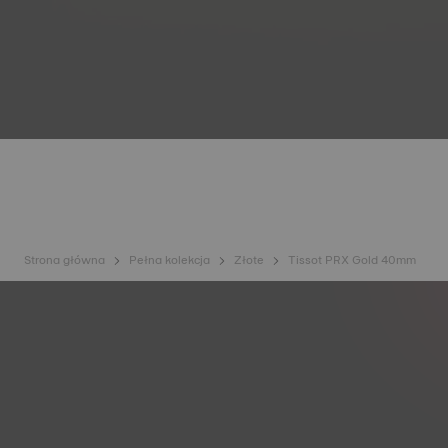
Strona główna
Pełna kolekcja
Złote
Tissot PRX Gold 40mm