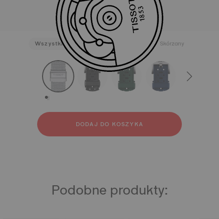
Wszystkie
Stal szlachetna
Guma
Skórzany
strapConfigurator
Stal szlachetna
Guma
Skórzany
DODAJ DO KOSZYKA
Podobne produkty: