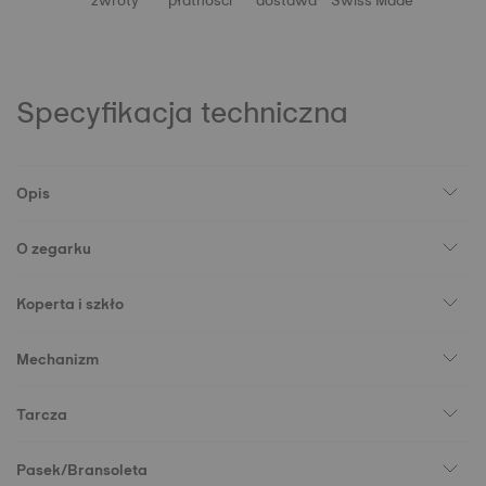
zwroty
płatności
dostawa
Swiss Made
Specyfikacja techniczna
Opis
O zegarku
Koperta i szkło
Mechanizm
Tarcza
Pasek/Bransoleta