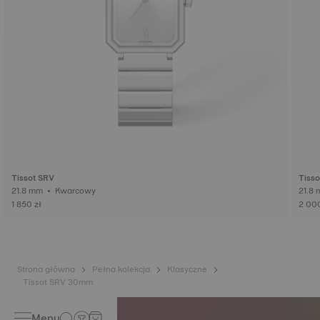
Tissot SRV
Tisso
21.8 mm • Kwarcowy
1 850 zł
2 000
Strona główna
Pełna kolekcja
Klasyczne
Tissot SRV 30mm
Menu