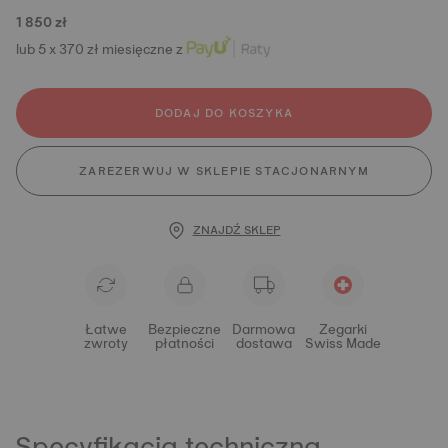
1 850 zł
lub 5 x 370 zł miesięczne z
DODAJ DO KOSZYKA
ZAREZERWUJ W SKLEPIE STACJONARNYM
ZNAJDŹ SKLEP
Łatwe
Bezpieczne
Darmowa
Zegarki
zwroty
płatności
dostawa
Swiss Made
Specyfikacja techniczna