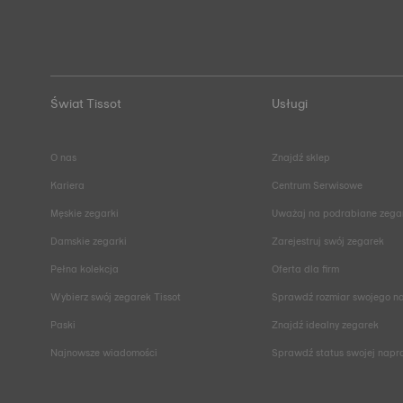
Świat Tissot
Usługi
O nas
Znajdź sklep
Kariera
Centrum Serwisowe
Męskie zegarki
Uważaj na podrabiane zega
Damskie zegarki
Zarejestruj swój zegarek
Pełna kolekcja
Oferta dla firm
Wybierz swój zegarek Tissot
Sprawdź rozmiar swojego n
Paski
Znajdź idealny zegarek
Najnowsze wiadomości
Sprawdź status swojej nap