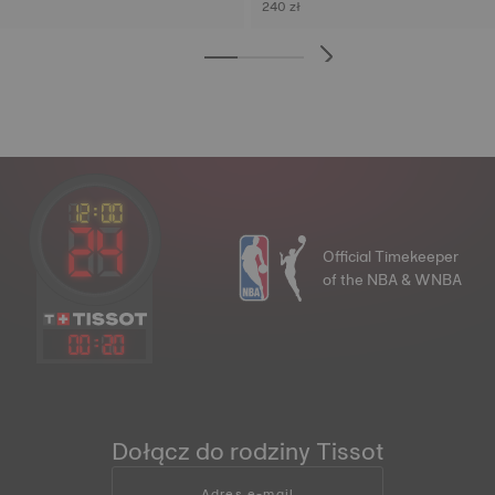
240 zł
Official Timekeeper
of the NBA & WNBA
00
:
20
Dołącz do rodziny Tissot
Adres e-mail