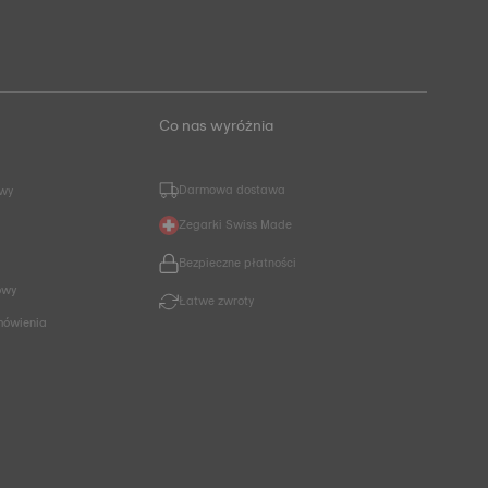
Co nas wyróżnia
Darmowa dostawa
owy
Zegarki Swiss Made
Bezpieczne płatności
owy
Łatwe zwroty
mówienia