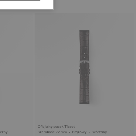
Oficjalny pasek Tissot
ny • Syntetyczny
Szerokość 22 mm • Brązowy • Skórzany