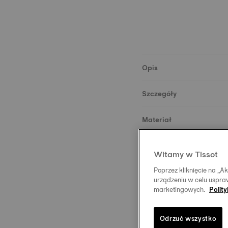
Opis
Szczegóły
Materiał
Rozmiar
Witamy w Tissot
Poprzez kliknięcie na „
Zapięcie
urządzeniu w celu uspraw
marketingowych.
Polit
Odrzuć wszystko