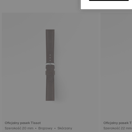
Oficjalny pasek Tissot
Oficjalny pasek T
Szerokość 20 mm • Brązowy • Skórzany