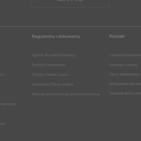
Regulaminy i dokumenty
Kontakt
Ogólne Warunki Sprzedaży
Formularz kontakt
Polityka Prywatności
Dostawa i zwroty
Zwrot zamówienia
rki
Polityka Plików Cookie
Odstąpienie od um
Ustawienia Plików Cookie
Sprawdź status za
Warunki korzystania ze strony internetowej
adgarstka
rawy