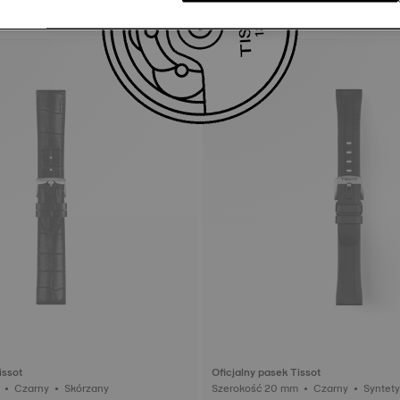
issot
Oficjalny pasek Tissot
Szerokość 22 mm • Czarny • Skórzany
Szerokość 20 mm • Czar