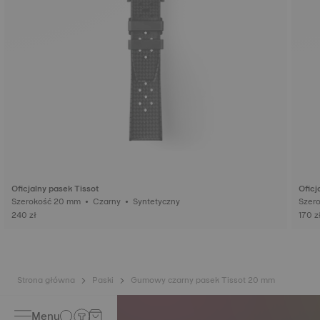
Oficjalny pasek Tissot
Oficj
Szerokość 20 mm • Czarny • Syntetyczny
240 zł
170 z
Strona główna
Paski
Gumowy czarny pasek Tissot 20 mm
Menu