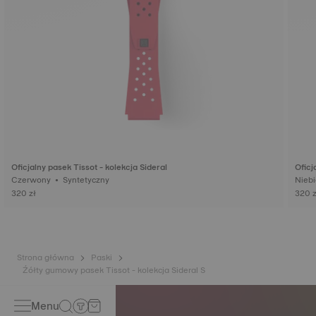
Oficjalny pasek Tissot - kolekcja Sideral
Oficj
Czerwony • Syntetyczny
320 zł
320 z
Strona główna
Paski
Źółty gumowy pasek Tissot - kolekcja Sideral S
Menu